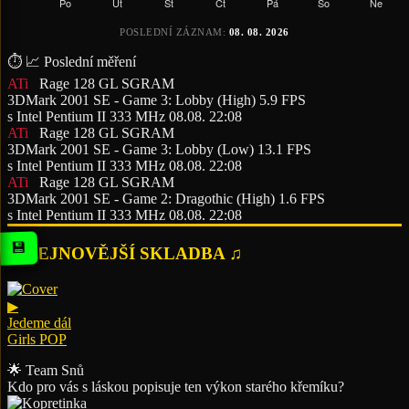
POSLEDNÍ ZÁZNAM:
08. 08. 2026
⏱️ 📈
Poslední měření
ATi
Rage 128 GL SGRAM
3DMark 2001 SE - Game 3: Lobby (High)
5.9 FPS
s Intel Pentium II 333 MHz
08.08. 22:08
ATi
Rage 128 GL SGRAM
3DMark 2001 SE - Game 3: Lobby (Low)
13.1 FPS
s Intel Pentium II 333 MHz
08.08. 22:08
ATi
Rage 128 GL SGRAM
3DMark 2001 SE - Game 2: Dragothic (High)
1.6 FPS
s Intel Pentium II 333 MHz
08.08. 22:08
💾
♫ NEJNOVĚJŠÍ SKLADBA ♫
▶
Jedeme dál
Girls POP
🌟 Team Snů
Kdo pro vás s láskou popisuje ten výkon starého křemíku?