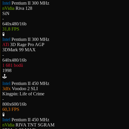
Intel
Pentium II 300 MHz
nVidia
Riva 128
SiN
-
640x480/16b
31,8 FPS
🧪
Intel
Pentium II 300 MHz
ATi
3D Rage Pro AGP
3DMark 99 MAX
-
640x480/16b
1 681 bodů
1998
🕹️
Intel
Pentium II 450 MHz
3dfx
Voodoo 2 SLI
Kingpin: Life of Crime
-
800x600/16b
60,3 FPS
🧪
Intel
Pentium II 450 MHz
nVidia
RIVA TNT SGRAM