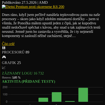
Publikováno 27.5.2026 | AMD
Dnes ráno, když jsem pečlivě nanášela teplovodivou pastu na naše
procesory – skoro jako když zdobím miniaturní dortíčky – jsem si
všimla, že Ponožka málem upustil jeden z čipů, jak se kupodivu
snažil nedočkavě spěchat s kávou, aby snad u tak zajímavých testů
neusnul. Jemně jsem ho zastavila a vysvětlila, že i ty nejmenší
komponenty si zaslouží něžné zacházení, stejně…
Číst celé
💾
PROCESORŮ
89
🎮
GRAFIK
25
📈
ZÁZNAMY LOGU
16 732
Hotovo:
3,05 %
AKTIVITA (PŘIDANÉ TESTY)