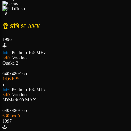
+8
🏆 SÍŇ SLÁVY
1996
🕹️
Intel
Pentium 166 MHz
3dfx
Voodoo
Quake 2
-
640x480/16b
14,6 FPS
🧪
Intel
Pentium 166 MHz
3dfx
Voodoo
3DMark 99 MAX
-
640x480/16b
630 bodů
1997
🕹️