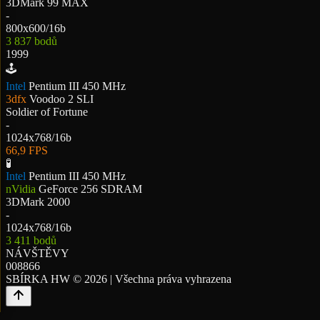
3DMark 99 MAX
-
800x600/16b
3 837 bodů
1999
🕹️
Intel
Pentium III 450 MHz
3dfx
Voodoo 2 SLI
Soldier of Fortune
-
1024x768/16b
66,9 FPS
🧪
Intel
Pentium III 450 MHz
nVidia
GeForce 256 SDRAM
3DMark 2000
-
1024x768/16b
3 411 bodů
NÁVŠTĚVY
0
0
8
8
6
6
SBÍRKA HW © 2026 | Všechna práva vyhrazena