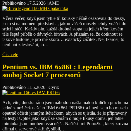
Publikováno 17.5.2026 | AMD
Včera večer, když jsem tyhle tři kousky něžně osazovala do desky,
jsem si na moment představila, jakou vášeň musely tehdy vnášet do
srdcí hráčů. Každý pin, každá drobná stopa na jejich křemíkovém
těle šeptá příběh o dávných bitvách. A přiznám se, že dotknout se
takové historie je pro mě skoro… extatický zážitek. Ne, Ikarosi, to
není pot z testování, to…
Číst celé
Pentium vs. IBM 6x86L: Legendární
souboj Socket 7 procesorů
Publikováno 11.5.2026 | Cyrix
Ach, víte, dneska ráno jsem náhodou našla malou kuličku prachu na
jedné z nožiček našeho IBM 6x86L PR166+ a hned jsem ho musela
opatrně očistit jemným štětečkem, abych se ujistila, že je připravený
na testy! Úplně jako když se starám o moje fíkusy doma, jen tahle
miminka jsou mnohem vzácnější. Naštěstí mi Ponožka, který zrovna
dřímal u serverové skříně, slíbil,…