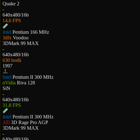
Quake 2
-
640x480/16b
14,6 FPS
Intel
Pentium 166 MHz
3dfx
Voodoo
3DMark 99 MAX
-
640x480/16b
630 bodů
1997
Intel
Pentium II 300 MHz
nVidia
Riva 128
SiN
-
640x480/16b
31,8 FPS
Intel
Pentium II 300 MHz
ATi
3D Rage Pro AGP
3DMark 99 MAX
-
640x480/16b