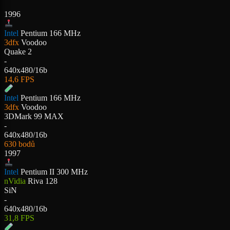
1996
Intel
Pentium 166 MHz
3dfx
Voodoo
Quake 2
-
640x480/16b
14,6 FPS
Intel
Pentium 166 MHz
3dfx
Voodoo
3DMark 99 MAX
-
640x480/16b
630 bodů
1997
Intel
Pentium II 300 MHz
nVidia
Riva 128
SiN
-
640x480/16b
31,8 FPS