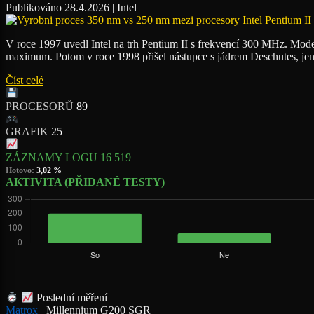
Publikováno 28.4.2026 | Intel
V roce 1997 uvedl Intel na trh Pentium II s frekvencí 300 MHz. Model
maximum. Potom v roce 1998 přišel nástupce s jádrem Deschutes, je
Číst celé
PROCESORŮ
89
GRAFIK
25
ZÁZNAMY LOGU
16 519
Hotovo:
3,02 %
AKTIVITA (PŘIDANÉ TESTY)
Poslední měření
Matrox
Millennium G200 SGR