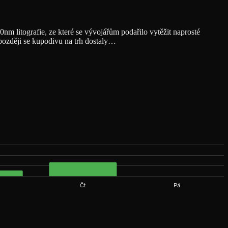
nm litografie, ze které se vývojářům podařilo vytěžit naprosté
ozději se kupodivu na trh dostaly…