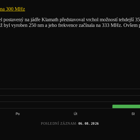
 postavený na jádře Klamath představoval vrchol možností tehdejší 350
nž byl vyroben 250 nm a jeho frekvence začínala na 333 MHz. Ovšem p
POSLEDNÍ ZÁZNAM:
06. 08. 2026