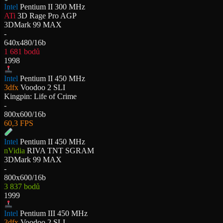
Intel
Pentium II 300 MHz
ATi
3D Rage Pro AGP
3DMark 99 MAX
-
640x480/16b
1 681 bodů
1998
Intel
Pentium II 450 MHz
3dfx
Voodoo 2 SLI
Kingpin: Life of Crime
-
800x600/16b
60,3 FPS
Intel
Pentium II 450 MHz
nVidia
RIVA TNT SGRAM
3DMark 99 MAX
-
800x600/16b
3 837 bodů
1999
Intel
Pentium III 450 MHz
3dfx
Voodoo 2 SLI