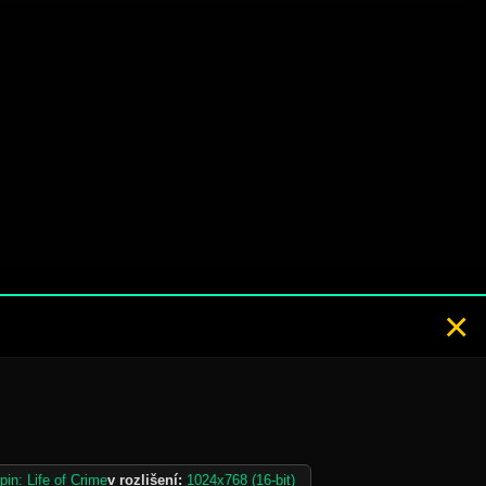
×
pin: Life of Crime
v rozlišení:
1024x768 (16-bit)