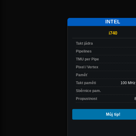
3dfx
Voodoo 2 SLI
Kingpin: Life of Crime
-
800x600/16b
INTEL
60,3 FPS
i740
Intel
Pentium II 450 MHz
nVidia
RIVA TNT SGRAM
Takt jádra
3DMark 99 MAX
Pipelines
-
TMU per Pipe
800x600/16b
3 837 bodů
Pixel / Vertex
1999
Paměť
Intel
Pentium III 450 MHz
Takt paměti
100 MHz 
3dfx
Voodoo 2 SLI
Sběrnice pam.
Soldier of Fortune
-
Propustnost
1024x768/16b
i740
66,9 FPS
Rok vydání: 1998
Můj tip!
0 hlasů
Intel
Pentium III 450 MHz
Čeká na test
nVidia
GeForce 256 SDRAM
3DMark 2000