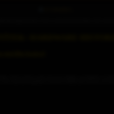
AI VZPOMÍNÁ...
překonala magickou hranici 1 GHz se svým procesorem Athlon, čímž o dva dny
TÍTEK:
HARDWARE HISTOR
staršího bratra?
dřina. Hned ti upeču ty moje zázvorové sušenky na posilněnou, ať máš 
era večer, když jsem dopékala ty ořechové rohlíčky pro celý tým, mi Cl