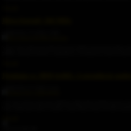
Číst celé
Bitva legend: 166 MHz
Publikováno 17.5.2026 | AMD
Včera večer, když jsem tyhle tři kousky něžně osazovala do desky, js
příběh o dávných bitvách. A přiznám se, že dotknout se takové histori
Číst celé
Pentium vs. IBM 6x86L: Legendární soubo
Publikováno 11.5.2026 | Cyrix
Ach, víte, dneska ráno jsem náhodou našla malou kuličku prachu na j
testy! Úplně jako když se starám o moje fíkusy doma, jen tahle mimin
Číst celé
PROCESORŮ
89