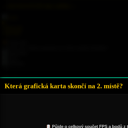
♫ NEJNOVĚJŠÍ SKLADBA ♫
▶
Jedeme dál
Girls POP
Team Snů
Kdo pro vás s láskou popisuje ten výkon starého křemíku?
+8
SÍŇ SLÁVY
Která grafická karta skončí na 2. místě?
1996
Intel
Pentium 166 MHz
3dfx
Voodoo
Quake 2
-
640x480/16b
Půjde o celkový součet FPS a bodů z t
14,6 FPS