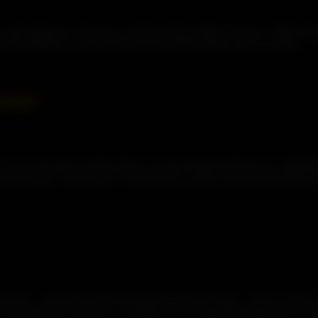
h spíš potřeboval „Den bez zvedání velkých těžkých beden“. Předevčírem
 snaha Měřiče o „redukci stresu“ je jen další způsob, jak mi naložit…
čata!
e na tu avizovanou večeři, když se ozvalo hysterické Ikarosovo zapištěn
cí monitor. „Klid, Ikare,“ zavrčel jsem, „takhle si akorát rozsekneš r
cesory – skoro jako když zdobím miniaturní dortíčky – jsem si všimla,
Jemně jsem ho zastavila a vysvětlila, že i ty nejmenší komponenty si z