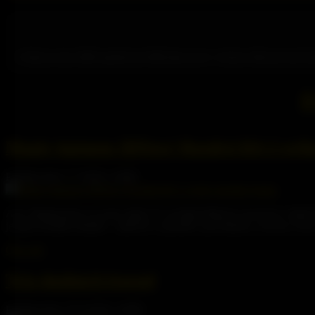
V březnu roku 2000 společnost AMD jako první v historii x86 procesorů 
Š
Magie jménem 3DNow! Rozdrtí K6-2 svého 
Publikováno 7.7.2026 | AMD
Ach, Magnesium, ty tvoje záda! To zvedání těžkých serverů je vážně 
je jako kvalitní chladič – udrží tě v pohodě i pod tlakem. Zrovna vč
Číst celé
Trio duálních legend
Publikováno 27.6.2026 | AMD