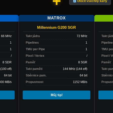
+
Otočit všechny karty
MATROX
Millennium G200 SGR
66 MHz
Takt jádra
72 MHz
Takt jád
1
Pipelines
1
Pipelin
1
TMU per Pipe
1
TMU per
/
Pixel / Vertex
/
Pixel / 
8 SDR
Paměť
8 SGR
Paměť
(100 eff)
Takt paměti
144 MHz (144 eff)
Takt pa
64 bit
Sběrnice pam.
64 bit
Sběrnic
800 MB/s
Propustnost
1152 MB/s
Propust
Millennium G200 SGR
Rok vydání: 1998
Můj tip!
1 hlas
Čeká na test