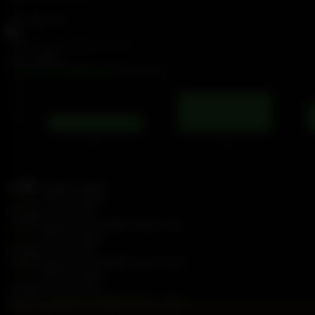
GRAFIK
25
ZÁZNAMY LOGU
16 377
Hotovo:
2,99 %
AKTIVITA (PŘIDANÉ TESTY)
Poslední měření
nVidia
RIVA 128ZX
Forsaken
39.96 FPS
s Intel Pentium II 333 MHz
05.08. 23:51
nVidia
RIVA 128ZX
Forsaken
51.63 FPS
s Intel Pentium II 333 MHz
05.08. 23:51
nVidia
RIVA 128ZX
Forsaken
130.05 FPS
s Intel Pentium II 333 MHz
05.08. 23:51