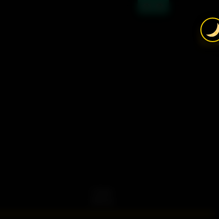
,
VÝROBA
1500 nm