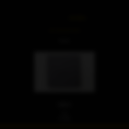
HUDBA
JIŽ OTESTOVÁNO
INTEL
386DX
TAKT
16 MHz