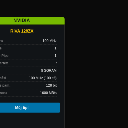
NVIDIA
RIVA 128ZX
ra
100 MHz
es
1
 Pipe
1
Vertex
/
8 SGRAM
měti
100 MHz (100 eff)
e pam.
128 bit
nost
1600 MB/s
RIVA 128ZX
Rok vydání: 1998
Můj tip!
0 hlasů
Testuje se (3/6)