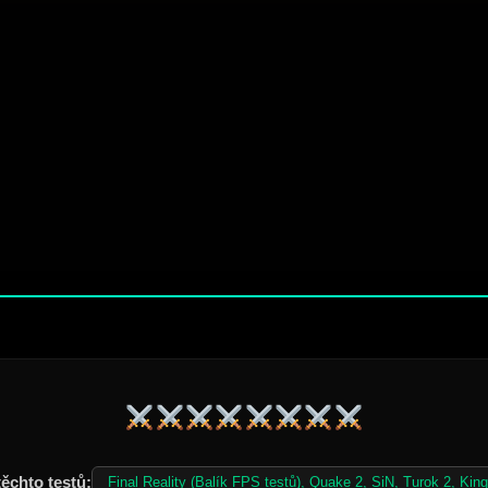
ěchto testů:
Final Reality (Balík FPS testů), Quake 2, SiN, Turok 2, King