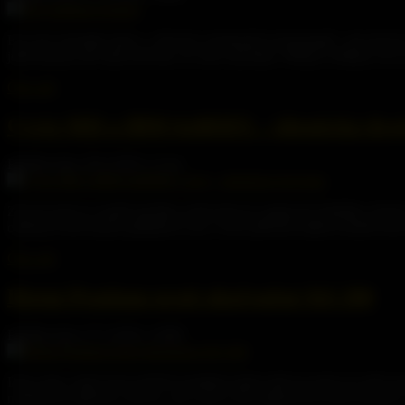
Eva sice neustále mele o „Dni bez moderních technologií“, ale já byc
ještě dneska mě záda bolí tak, že sotva dýchám. Někdy si říkám, že ta
Číst celé
Cyrix MII a IBM 6x86MX – identická dvoj
Publikováno 20.6.2026 | Cyrix
Zrovna jsem se snažil spočítat, jestli nám po zaplacení elektřiny zbyd
odehnat srolovaným plakátem Lary Croft, přičemž málem shodil testova
Číst celé
Dietní Pentium proti okořeněné K6 200
Publikováno 27.5.2026 | AMD
Dnes ráno, když jsem pečlivě nanášela teplovodivou pastu na naše pro
nedočkavě spěchat s kávou, aby snad u tak zajímavých testů neusnul. 