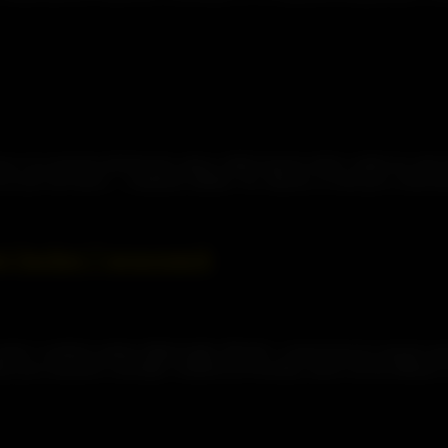
em si na moment představila, jakou vášeň musely tehdy vnášet do srdcí
e je pro mě skoro… extatický zážitek. Ne, Ikarosi, to není pot z testová
j Socket 7 procesorů
edné z nožiček našeho IBM 6x86L PR166+ a hned jsem ho musela opatrně
ka jsou mnohem vzácnější. Naštěstí mi Ponožka, který zrovna dřímal u 