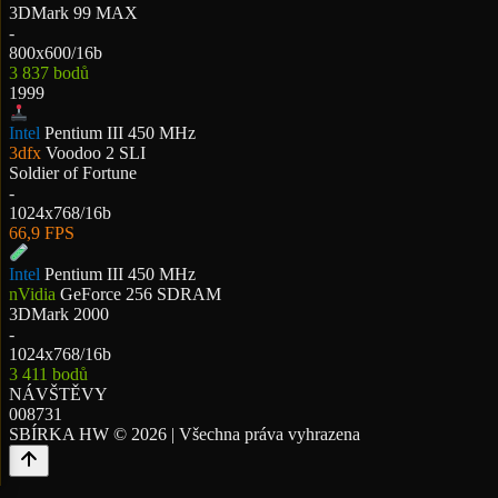
3DMark 99 MAX
-
800x600/16b
3 837 bodů
1999
Intel
Pentium III 450 MHz
3dfx
Voodoo 2 SLI
Soldier of Fortune
-
1024x768/16b
66,9 FPS
Intel
Pentium III 450 MHz
nVidia
GeForce 256 SDRAM
3DMark 2000
-
1024x768/16b
3 411 bodů
NÁVŠTĚVY
0
0
8
7
3
1
SBÍRKA HW © 2026 | Všechna práva vyhrazena