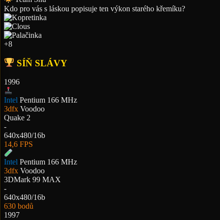
Kdo pro vás s láskou popisuje ten výkon starého křemíku?
+8
SÍŇ SLÁVY
1996
Intel
Pentium 166 MHz
3dfx
Voodoo
Quake 2
-
640x480/16b
14,6 FPS
Intel
Pentium 166 MHz
3dfx
Voodoo
3DMark 99 MAX
-
640x480/16b
630 bodů
1997