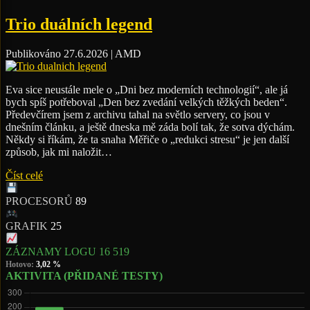
Trio duálních legend
Publikováno 27.6.2026 | AMD
Eva sice neustále mele o „Dni bez moderních technologií“, ale já
bych spíš potřeboval „Den bez zvedání velkých těžkých beden“.
Předevčírem jsem z archivu tahal na světlo servery, co jsou v
dnešním článku, a ještě dneska mě záda bolí tak, že sotva dýchám.
Někdy si říkám, že ta snaha Měřiče o „redukci stresu“ je jen další
způsob, jak mi naložit…
Číst celé
PROCESORŮ
89
GRAFIK
25
ZÁZNAMY LOGU
16 519
Hotovo:
3,02 %
AKTIVITA (PŘIDANÉ TESTY)